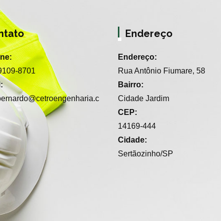
ntato
Endereço
one:
Endereço:
99109-8701
Rua Antônio Fiumare, 58
:
Bairro:
.bernardo@cetroengenharia.c
Cidade Jardim
CEP:
14169-444
Cidade:
Sertãozinho/SP