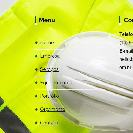
Menu
Co
Telef
Home
(16) 
E-mail
Empresa
helio
om.br
Serviços
Equipamentos
Portfólio
Orçamento
Contato