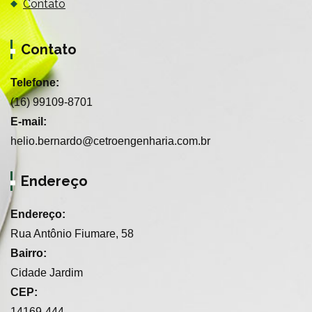
Contato
Contato
Telefone:
(16) 99109-8701
E-mail:
helio.bernardo@cetroengenharia.com.br
Endereço
Endereço:
Rua Antônio Fiumare, 58
Bairro:
Cidade Jardim
CEP:
14169-444