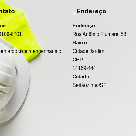
ntato
Endereço
one:
Endereço:
99109-8701
Rua Antônio Fiumare, 58
:
Bairro:
.bernardo@cetroengenharia.c
Cidade Jardim
CEP:
14169-444
Cidade:
Sertãozinho/SP