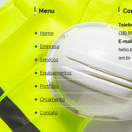
Menu
Co
Telef
Home
(16) 
E-mail
Empresa
helio
om.br
Serviços
Equipamentos
Portfólio
Orçamento
Contato